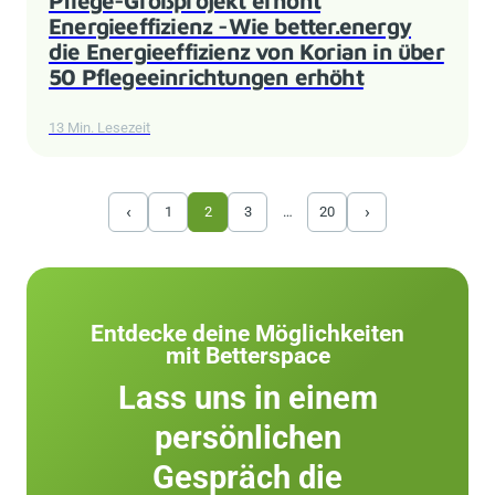
Energieeffizienz -Wie better.energy
die Energieeffizienz von Korian in über
50 Pflegeeinrichtungen erhöht
13 Min. Lesezeit
‹
›
1
2
3
…
20
Entdecke deine Möglichkeiten
mit Betterspace
Lass uns in einem
persönlichen
Gespräch die