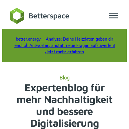
Zum
Inhalt
springen
better.energy
– Analyze: Deine Heizdaten geben dir
endlich Antworten, anstatt neue Fragen aufzuwerfen!
Jetzt mehr erfahren
Blog
Expertenblog für
mehr Nachhaltigkeit
und bessere
Digitalisierung