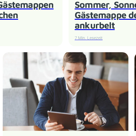
e Gästemappen
Sommer, Sonne,
achen
Gästemappe de
ankurbelt
7 Min. Lesezeit