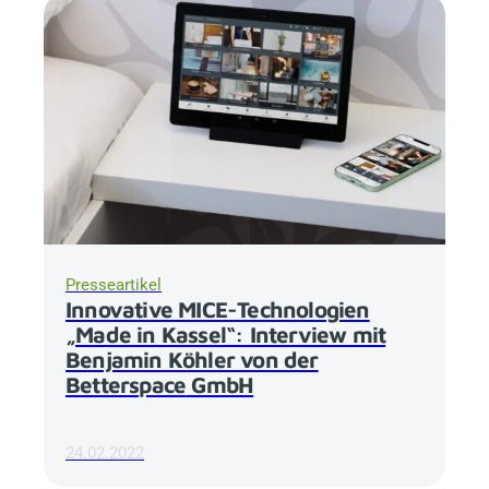
Presseartikel
Innovative MICE-Technologien
„Made in Kassel“: Interview mit
Benjamin Köhler von der
Betterspace
GmbH
24.02.2022