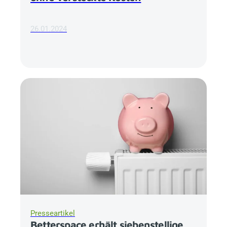
26.01.2024
Presseartikel
Betterspace
erhält siebenstellige