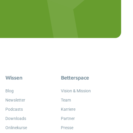
Wissen
Betterspace
Blog
Vision & Mission
Newsletter
Team
Podcasts
Karriere
Downloads
Partner
Onlinekurse
Presse