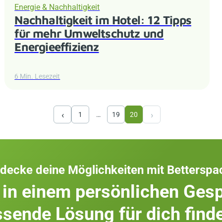
Energie & Nachhaltigkeit
Nachhaltigkeit im Hotel: 12 Tipps
für mehr Umweltschutz und
Energieeffizienz
6 Min. Lesezeit
‹
›
1
…
19
20
decke deine Möglichkeiten mit Betterspa
 in einem persönlichen Gesp
sende Lösung für dich find