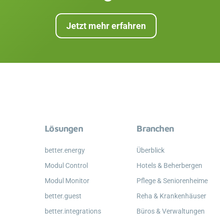
Jetzt mehr erfahren
Lösungen
Branchen
better.energy
Überblick
Modul Control
Hotels & Beherbergen
Modul Monitor
Pflege & Seniorenheime
better.guest
Reha & Krankenhäuser
better.integrations
Büros & Verwaltungen