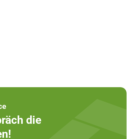
ce
räch die
en!