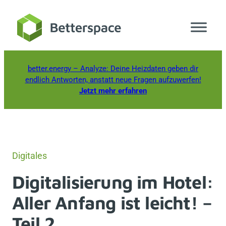
Zum
Inhalt
springen
better.energy
– Analyze: Deine Heizdaten geben dir
endlich Antworten, anstatt neue Fragen aufzuwerfen!
Jetzt mehr erfahren
Digitales
Digitalisierung im Hotel:
Aller Anfang ist leicht! –
Teil 2