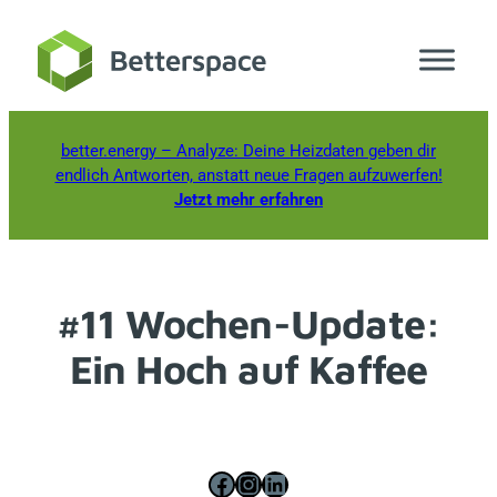
Zum
Inhalt
springen
better.energy
– Analyze: Deine Heizdaten geben dir
endlich Antworten, anstatt neue Fragen aufzuwerfen!
Jetzt mehr erfahren
#11 Wochen-Update:
Ein Hoch auf Kaffee
Facebook
Instagram
LinkedIn