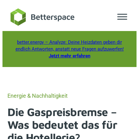
Zum
Inhalt
springen
better.energy
– Analyze: Deine Heizdaten geben dir
endlich Antworten, anstatt neue Fragen aufzuwerfen!
Jetzt mehr erfahren
Energie & Nachhaltigkeit
Die Gaspreisbremse –
Was bedeutet das für
die Hotellerie?