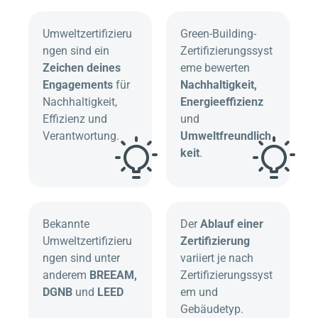
Umweltzertifizieru
Green-Building-
ngen sind ein
Zertifizierungssyst
Zeichen deines
eme bewerten
Engagements
für
Nachhaltigkeit,
Nachhaltigkeit,
Energieeffizienz
Effizienz und
und
Verantwortung.
Umweltfreundlich
keit
.
Bekannte
Der
Ablauf einer
Umweltzertifizieru
Zertifizierung
ngen sind unter
variiert je nach
anderem
BREEAM,
Zertifizierungssyst
DGNB
und
LEED
em und
Gebäudetyp.