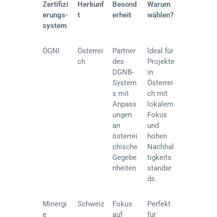
Zertifizi
Herkunf
Besond
Warum
erungs-
t
erheit
wählen?
system
ÖGNI
Österrei
Partner
ldeal für
ch
des
Projekte
DGNB-
in
System
Österrei
s mit
ch mit
Anpass
lokalem
ungen
Fokus
an
und
österrei
hohen
chische
Nachhal
Gegebe
tigkeits
nheiten
standar
ds.
Minergi
Schweiz
Fokus
Perfekt
e
auf
für