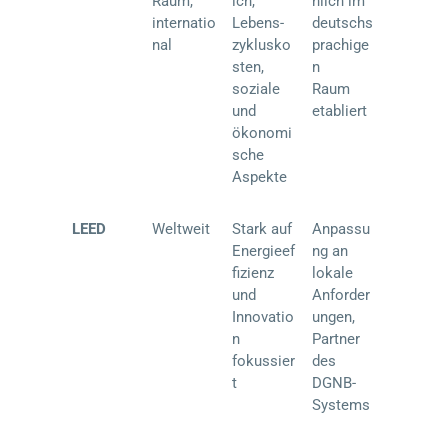
Raum,
ich,
hlich im
internatio
Lebens-
deutschs
nal
zyklusko
prachige
sten,
n
soziale
Raum
und
etabliert
ökonomi
sche
Aspekte
LEED
Weltweit
Stark auf
Anpassu
Energieef
ng an
fizienz
lokale
und
Anforder
Innovatio
ungen,
n
Partner
fokussier
des
t
DGNB-
Systems