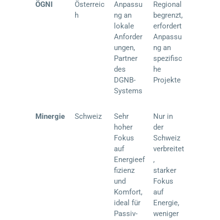
ÖGNI
Österreic
Anpassu
Regional
h
ng an
begrenzt,
lokale
erfordert
Anforder
Anpassu
ungen,
ng an
Partner
spezifisc
des
he
DGNB-
Projekte
Systems
Minergie
Schweiz
Sehr
Nur in
hoher
der
Fokus
Schweiz
auf
verbreitet
Energieef
,
fizienz
starker
und
Fokus
Komfort,
auf
ideal für
Energie,
Passiv-
weniger