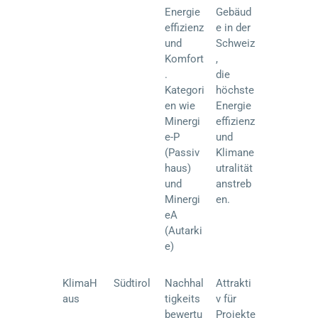
Energie
Gebäud
effizienz
e in der
und
Schweiz
Komfort
,
.
die
Kategori
höchste
en wie
Energie
Minergi
effizienz
e-P
und
(Passiv
Klimane
haus)
utralität
und
anstreb
Minergi
en.
eA
(Autarki
e)
KlimaH
Südtirol
Nachhal
Attrakti
aus
tigkeits
v für
bewertu
Projekte