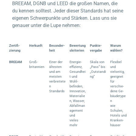
BREEAM, DGNB und LEED die großen Namen, die
du kennen solltest. Jeder dieser Standards hat seine
eigenen Schwerpunkte und Stärken. Lass uns sie
genauer unter die Lupe nehmen:
Zertifi-
Herkunft
Besonder-
Bewertung
Punkte-
Warum
zierung
heit
skriterien
vergabe
wählen?
BREEAM
Groß-
Einer der
Energie-
Skala von
Flexibel
britannien
ältesten
effizienz,
„Pass“ bis
und
und am
Gesundhei
„Outstandi
vielseitig,
meisten
t und
ng“
geeignet
verbreitete
Wohl-
für
n
befinden,
verschie-
Standards
Innovation,
dene Ge-
Materialie
bäudetype
n, Wasser,
n
Abfallman
wie
agement
Schulen,
und
Hotels und
vieles
Kranken-
mehr
häuser