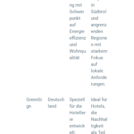
ng mit
in
Schwer
Südtirol
punkt
und
auf
angrenz
Energie
enden
effizienz
Regione
und
n mit
Wohnqu
starkem
alität
Fokus
auf
lokale
Anforde
rungen.
GreenSi
Deutsch
Speziell
Ideal für
gn
land
für die
Hotels,
Hoteller
die
ie
Nachhal
entwick
tigkeit
elt;
als Teil