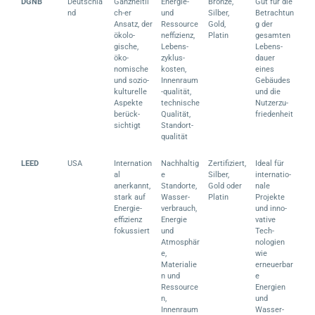
DGNB
Deutschla
Ganzheitli
Energie-
Bronze,
Gut für die
nd
ch-er
und
Silber,
Betrachtun
Ansatz, der
Ressource
Gold,
g der
ökolo-
neffizienz,
Platin
gesamten
gische,
Lebens-
Lebens-
öko-
zyklus-
dauer
nomische
kosten,
eines
und sozio-
Innenraum
Gebäudes
kulturelle
-qualität,
und die
Aspekte
technische
Nutzerzu-
berück-
Qualität,
friedenheit
sichtigt
Standort-
qualität
LEED
USA
Internation
Nachhaltig
Zertifiziert,
Ideal für
al
e
Silber,
internatio-
anerkannt,
Standorte,
Gold oder
nale
stark auf
Wasser-
Platin
Projekte
Energie-
verbrauch,
und inno-
effizienz
Energie
vative
fokussiert
und
Tech-
Atmosphär
nologien
e,
wie
Materialie
erneuerbar
n und
e
Ressource
Energien
n,
und
Innenraum
Wasser-