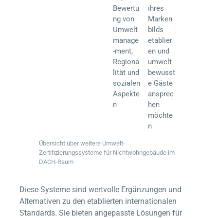
Bewertu
ihres
ng von
Marken
Umwelt
bilds
manage
etablier
-ment,
en und
Regiona
umwelt
lität und
bewusst
sozialen
e Gäste
Aspekte
ansprec
n
hen
möchte
n
Übersicht über weitere Umwelt-
Zertifizierungssysteme für Nichtwohngebäude im
DACH-Raum
Diese Systeme sind wertvolle Ergänzungen und
Alternativen zu den etablierten internationalen
Standards. Sie bieten angepasste Lösungen für