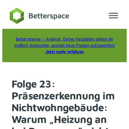
Zum
Inhalt
springen
better.energy
– Analyze: Deine Heizdaten geben dir
endlich Antworten, anstatt neue Fragen aufzuwerfen!
Jetzt mehr erfahren
Folge 23:
Präsenzerkennung im
Nichtwohngebäude:
Warum „Heizung an