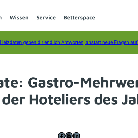
n
Wissen
Service
Betterspace
Heizdaten geben dir endlich Antworten, anstatt neue Fragen au
e: Gastro-Mehrwert
der Hoteliers des J
Facebook
Instagram
LinkedIn