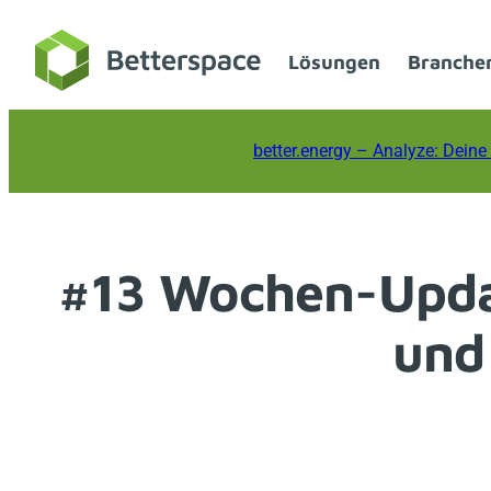
Zum
Inhalt
Lösungen
Branche
springen
better.energy
– Analyze: Deine 
#13 Wochen-Updat
und 