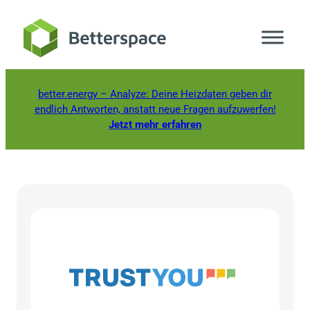
Zum
Inhalt
springen
better.energy
– Analyze: Deine Heizdaten geben dir
endlich Antworten, anstatt neue Fragen aufzuwerfen!
Jetzt mehr erfahren