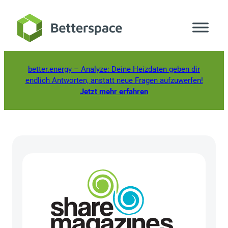
Zum
Inhalt
springen
better.energy
– Analyze: Deine Heizdaten geben dir
endlich Antworten, anstatt neue Fragen aufzuwerfen!
Jetzt mehr erfahren