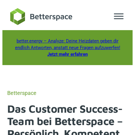
Zum
Inhalt
springen
better.energy
– Analyze: Deine Heizdaten geben dir
endlich Antworten, anstatt neue Fragen aufzuwerfen!
Jetzt mehr erfahren
Betterspace
Das Customer Success-
Team bei Betterspace –
Persönlich. Kompetent.