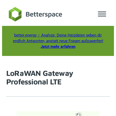
Zum
Inhalt
springen
better.energy
– Analyze: Deine Heizdaten geben dir
endlich Antworten, anstatt neue Fragen aufzuwerfen!
Jetzt mehr erfahren
LoRaWAN Gateway
Professional LTE