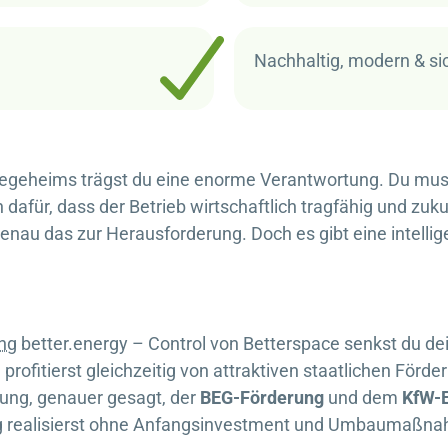
Nachhaltig, modern & si
legeheims trägst du eine enorme Verantwortung. Du muss
afür, dass der Betrieb wirtschaftlich tragfähig und zukun
u das zur Herausforderung. Doch es gibt eine intelligen
ng
better.energy – Control
von
Betterspace
senkst du dei
rofitierst gleichzeitig von attraktiven staatlichen Förde
erung, genauer gesagt, der
BEG-Förderung
und dem
KfW-E
ig realisierst ohne Anfangsinvestment und Umbaumaßn