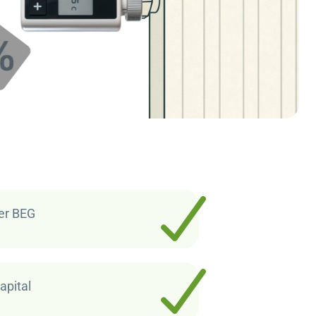
er BEG
apital