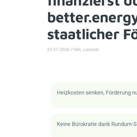
better.energ
staatlicher 
23.07.2026
•
7 Min. Lesezeit
Heizkosten senken, Förderung n
Keine Bürokratie dank Rundum-S