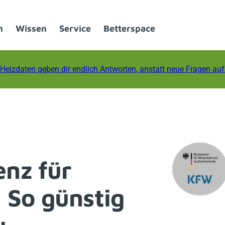
n
Wissen
Service
Betterspace
Heizdaten geben dir endlich Antworten, anstatt neue Fragen au
enz für
 So günstig
u