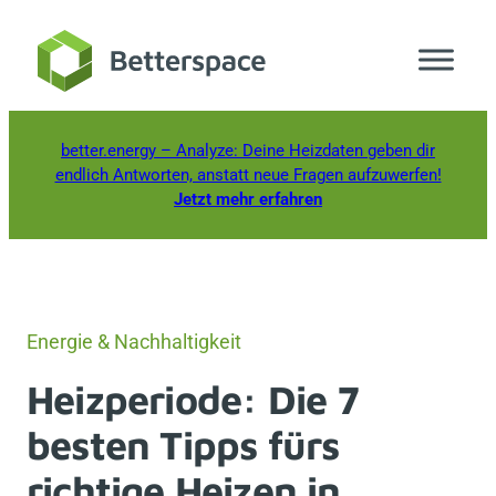
Zum
Inhalt
springen
better.energy
– Analyze: Deine Heizdaten geben dir
endlich Antworten, anstatt neue Fragen aufzuwerfen!
Jetzt mehr erfahren
Energie & Nachhaltigkeit
Heizperiode: Die 7
besten Tipps fürs
richtige Heizen in